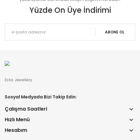
Yüzde On Üye İndirimi
Esta Jewellery
Sosyal Medyada Bizi Takip Edin:
Çalışma Saatleri
keyboard_arrow_down
Hızlı Menü
keyboard_arrow_down
Hesabım
keyboard_arrow_down