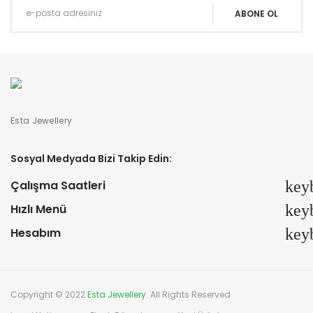
Esta Jewellery
Sosyal Medyada Bizi Takip Edin:
Çalışma Saatleri
key
Hızlı Menü
key
Hesabım
key
Copyright © 2022
Esta Jewellery
. All Rights Reserved