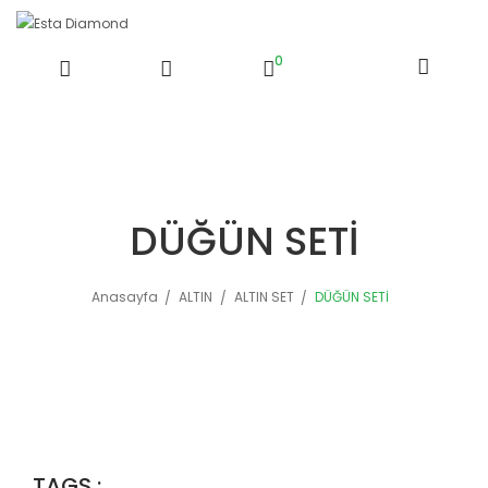
ck
0
DÜĞÜN SETİ
Anasayfa
ALTIN
ALTIN SET
DÜĞÜN SETİ
TAGS :