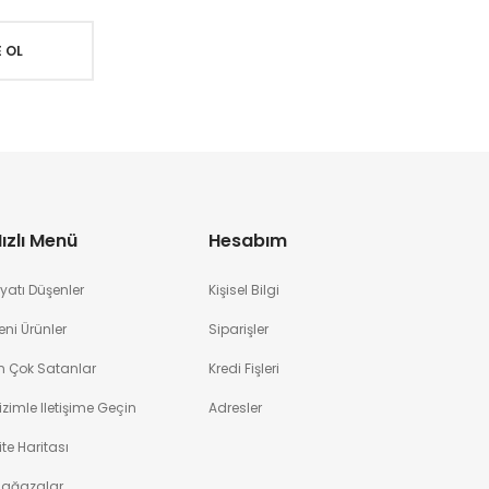
ızlı Menü
Hesabım
iyatı Düşenler
Kişisel Bilgi
eni Ürünler
Siparişler
n Çok Satanlar
Kredi Fişleri
izimle Iletişime Geçin
Adresler
ite Haritası
ağazalar